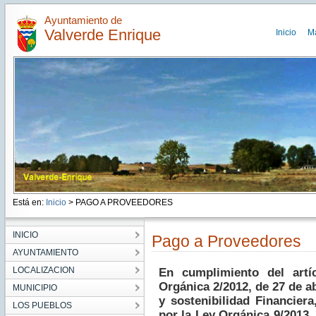
Ayuntamiento de
Valverde Enrique
Inicio
M
Está en:
Inicio
> PAGO A PROVEEDORES
INICIO
Pago a Proveedores
AYUNTAMIENTO
LOCALIZACION
En cumplimiento del artí
Orgánica 2/2012, de 27 de ab
MUNICIPIO
y sostenibilidad Financier
LOS PUEBLOS
por la Ley Orgánica 9/2013,